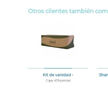
Otros clientes también co
50 ml
Kit de vanidad -
Shamp
Caja: 476 piezas