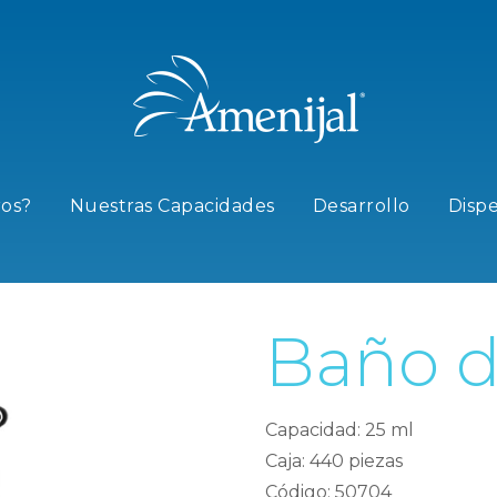
os?
Nuestras Capacidades
Desarrollo
Disp
Baño d
Capacidad: 25 ml
Caja: 440 piezas
Código: 50704