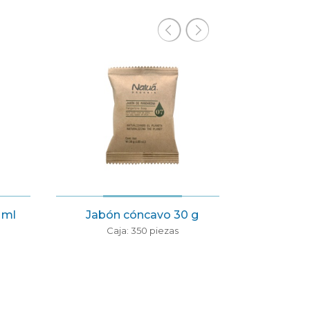
l
Jabón cóncavo 30 g
Shampoo a
Caja: 350 piezas
Caj