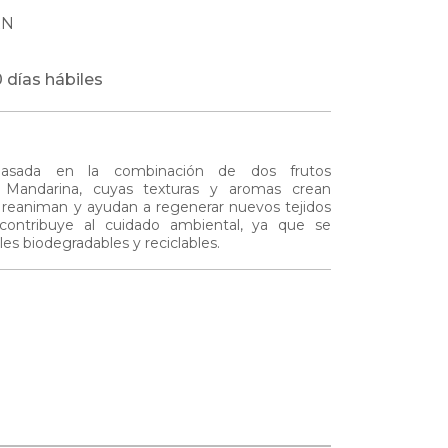
XN
 días hábiles
 basada en la combinación de dos frutos
y Mandarina, cuyas texturas y aromas crean
, reaniman y ayudan a regenerar nuevos tejidos
contribuye al cuidado ambiental, ya que se
ales biodegradables y reciclables.