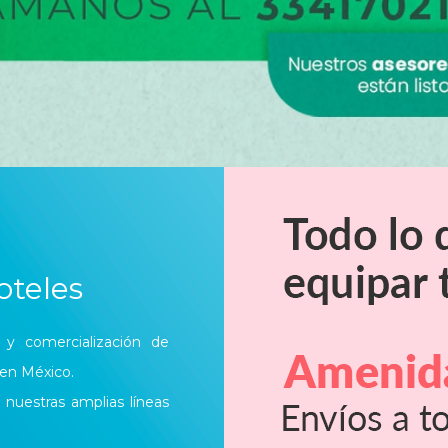
teles
 y comercialización de
 en México.
 nuestras amplias líneas